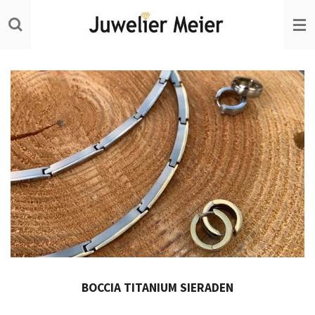
Ga
direct
naar
de
hoofdinhoud
BOCCIA TITANIUM SIERADEN